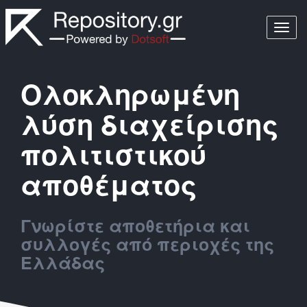
Togg
navi
Ολοκληρωμένη
λύση διαχείρισης
πολιτιστικού
αποθέματος
Γνωρίστε αποθετήρια και
συλλογές από περιοχές της
Ελλάδας