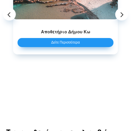
μου Κω
Αποθετήριο Δήμου Αμοργ
ρα
Δείτε Περισσότερα